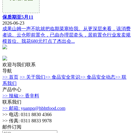
保质期至5月11
2026-06-23
成果山姆一声不吭就把临期菜塞给我。从更深层来看，该消费
者说。云仓即前置仓，已由办理层牵头，居前置仓行业发卖规
模首位。我花680元打点了杰出会...
欢迎与我们联系
导航
>> 首页
>> 关于我们
>> 食品安全常识
>> 食品安全动态
>> 联
系我们
产品中心
>> 辣椒
>> 香辛料
联系我们
>> 邮箱: yuanpq@hbhtfood.com
>> 电话: 0311 8830 4366
>> 传真: 0311 8833 9978
邮件订阅