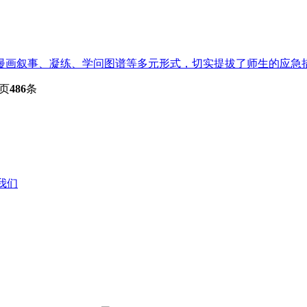
画叙事、凝练、学问图谱等多元形式，切实提拔了师生的应急措置
页
486
条
系我们