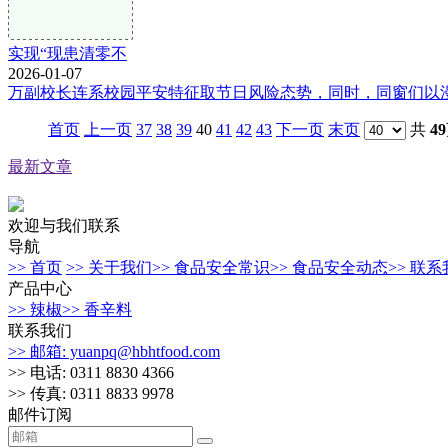
实现“现患清零不
2026-01-07
万副校长连系校园平安特征取节日风险态势，同时，同窗们以漫
首页
上一页
37
38
39
40
41
42
43
下一页
末页
共
49
最新文章
欢迎与我们联系
导航
>> 首页
>> 关于我们
>> 食品安全常识
>> 食品安全动态
>> 联
产品中心
>> 辣椒
>> 香辛料
联系我们
>> 邮箱: yuanpq@hbhtfood.com
>> 电话: 0311 8830 4366
>> 传真: 0311 8833 9978
邮件订阅