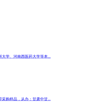
学、河南西医药大学等本...
购样品，从办：甘肃中甘...