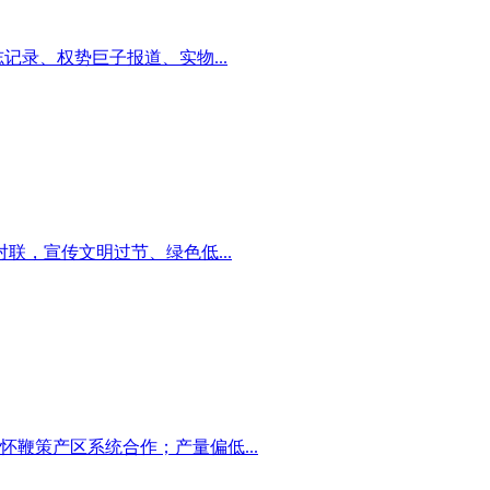
录、权势巨子报道、实物...
，宣传文明过节、绿色低...
怀鞭策产区系统合作；产量偏低...