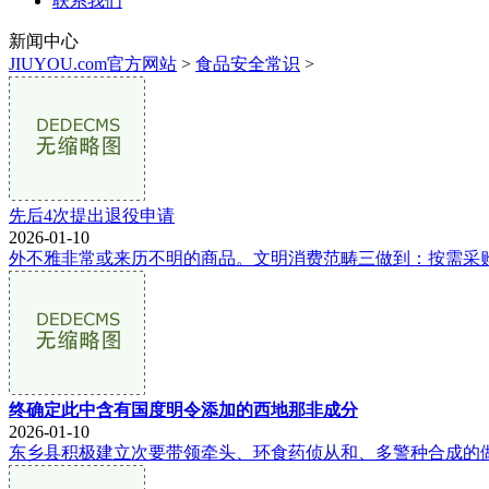
联系我们
新闻中心
JIUYOU.com官方网站
>
食品安全常识
>
先后4次提出退役申请
2026-01-10
外不雅非常或来历不明的商品。文明消费范畴三做到：按需采购
终确定此中含有国度明令添加的西地那非成分
2026-01-10
东乡县积极建立次要带领牵头、环食药侦从和、多警种合成的做