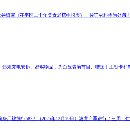
载并填写《茌平区二十年美食老店申报表》，佐证材料需为处所志记
违规充电安拆、易燃物品，为白叟表演节目、赠送手工贺卡和对联
被施行587万（2025年12月19日）波龙产季进行了三周，仁