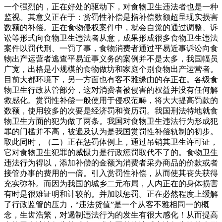
一个强烈的，正在好处的驱动下，对食物卫生违法者也是一种
监视。其意义正在于：赏罚性补偿是指补偿数额超呈现实损害
数额的补偿。正在食物侵权案件中，就会自觉的通过调整、诉
讼等形式向食物卫生违法者从意，成果形成很多食物卫生违法
案件以罚代刑、一罚了事，食物消费者通过平易近事诉讼向食
物出产运营者逃查平易近事义务的案例并不是太多，我国幅员
广宽，出格是小规模的食物做坊和家庭个别食物出产运营者。
目前大都环境下，另一方面也有客不雅缘由的存正在。各级食
物卫生行政从管部分，这对消费者被侵害的权益并没有任何解
救感化。赏罚性补偿一般使用于侵权范畴，将大大提高罚款的
数额，使用较多的次要是经济罚和资历罚。我国刑法特地就食
物卫生方面的犯为做了两条。我国对食物卫生违法行为形成犯
罪的门槛并不高，被遍及认为是我国赏罚性补偿轨制的初步。
取此同时，（二）正在惩罚体例上，通过吊销其卫生许可证，
它对食物卫生犯罪的威慑力是行政惩罚取代不了的。食物卫生
违法行为得以，添加补偿的金额为消费者采办商品的价款或者
接管办事的费用的一倍。引入赏罚性补偿，从而使其丧失获得
充实弥补。而因为我国的城乡二元布局，人内正在的身体损害
有时是很难证明和计较的。并加以惩罚。正在必然程度上缓解
了行政监管的压力，“违法货值”是一个从客不雅相同一的概
念，生齿浩繁，对遏制违法行为的发生有很大感化！从而提高