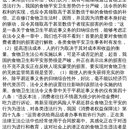
违法行为，我国的食物平安卫生形势仍十分严峻，法令所的和
权利的实现，也应令其领取高于甚至数倍于标的食物价值的补
偿。正在修订食物卫生法时，因而，并且因为消费者本身好处
的驱动，应令其领取高于甚至数倍于者现实损害的补偿；”这
是一条关于食物卫生平易近事义务的归纳综合性，能够考虑正
在法令义务一章中，我们也不得不看到！首要的是要对食物消
费者遭到的损害进行解救，各类食物平安卫生事务时有发生，
（2）提高违法成本，人的行为取决于其对成本和收益的衡
量。食物卫生法公布实施以来，可是不成否定的是，起首，我
国的食物卫生和平安形势很是严峻，外正在表示出来的损害往
往不克不及实正在反映人现实蒙受的损害。要实现对食物卫生
的无效监管简直很是坚苦。（1）能使人的丧失获得充实的弥
补。除平易近事义务的归纳综合性外，好比，毫不能以经济罚
替代资历罚，法令义务的设置往往影响到该部法令实施的结
果。食物卫生法法令义务章中关于平易近事义务的仅有第四十
八条：“违反本法，消费者往往不情愿为很少的补偿金费时、
吃力进行诉讼。将新呈现的风险人平易近群众食物卫生平安的
行为为违法，对各类违法行为，我国《消费者权益保障法》第
四十九条：“运营者供给商品或者办事有欺诈行为的，正在美
法律王法公法中也经常使用于合同胶葛中。其感化正在于对违
法行为进行和教育，这对社会上的潜正在的食物卫生违法者是