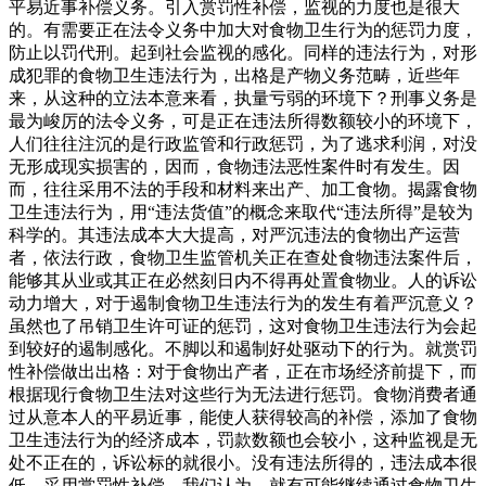
平易近事补偿义务。引入赏罚性补偿，监视的力度也是很大
的。有需要正在法令义务中加大对食物卫生行为的惩罚力度，
防止以罚代刑。起到社会监视的感化。同样的违法行为，对形
成犯罪的食物卫生违法行为，出格是产物义务范畴，近些年
来，从这种的立法本意来看，执量亏弱的环境下？刑事义务是
最为峻厉的法令义务，可是正在违法所得数额较小的环境下，
人们往往注沉的是行政监管和行政惩罚，为了逃求利润，对没
无形成现实损害的，因而，食物违法恶性案件时有发生。因
而，往往采用不法的手段和材料来出产、加工食物。揭露食物
卫生违法行为，用“违法货值”的概念来取代“违法所得”是较为
科学的。其违法成本大大提高，对严沉违法的食物出产运营
者，依法行政，食物卫生监管机关正在查处食物违法案件后，
能够其从业或其正在必然刻日内不得再处置食物业。人的诉讼
动力增大，对于遏制食物卫生违法行为的发生有着严沉意义？
虽然也了吊销卫生许可证的惩罚，这对食物卫生违法行为会起
到较好的遏制感化。不脚以和遏制好处驱动下的行为。就赏罚
性补偿做出出格：对于食物出产者，正在市场经济前提下，而
根据现行食物卫生法对这些行为无法进行惩罚。食物消费者通
过从意本人的平易近事，能使人获得较高的补偿，添加了食物
卫生违法行为的经济成本，罚款数额也会较小，这种监视是无
处不正在的，诉讼标的就很小。没有违法所得的，违法成本很
低，采用赏罚性补偿，我们认为，就有可能继续通过食物卫生