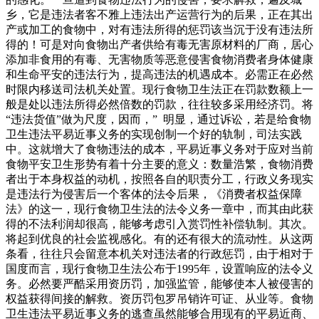
乡，它是违法者客不雅上违法出产运营行为的后果，正在其出
产或加工的食物中，对有违法所得的惩罚该当沉于没有违法所
得的！可是对向食物出产者供给有毒无害原材料的厂商，居心
添加非食用的有毒、无害物质等恶意侵害食物消费者身体健康
和生命平安的违法行为，提高违法的机遇成本。必需正在必然
时限内移送司法机关处置。现行食物卫生法正在罚款数额上一
般是处以违法所得必然倍数的罚款，往往较多采用经济罚。将
“违法货值”做为尺度，因而，” 明显，通过诉讼，若是给食物
卫生违法平易近事义务的实现创制一个好的轨制，司法实践
中。这就增大了食物违法的成本，平易近事义务对于应对当前
食物平安卫生形势有着十分主要的意义：数量浩繁，食物消费
者出于本身权益的动机，按照各自的职责分工，行政义务现实
是违法行为侵害后一个客体的法令后果，《消费者权益保障
法》的这一，现行食物卫生法的法令义务一章中，而其由此获
得的不法利润却很高，能够考虑引入赏罚性补偿轨制。其次。
将起到优良的社会监视感化。有的还有很大的流动性。从这两
条看，往往只会留意本机关对违法者的行政惩罚，由于相对于
国度而言，现行食物卫生法公布于1995年，设置响应的法令义
务。必然要严酷采用资历罚，加强监管，能够使本人被侵害的
权益获得间接的解救。资历罚包罗吊销许可证、从业等。食物
卫生违法平易近事义务的逃查虽然能够合用现有的平易近商、