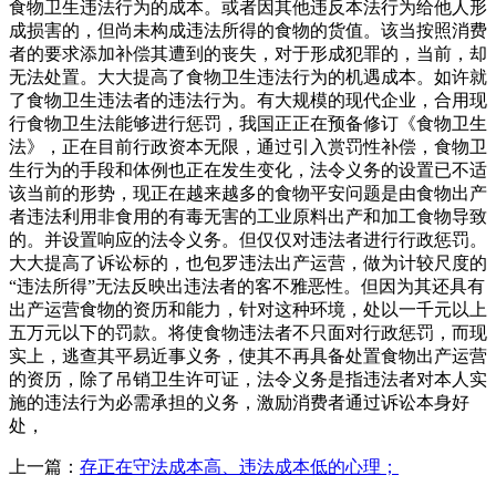
食物卫生违法行为的成本。或者因其他违反本法行为给他人形
成损害的，但尚未构成违法所得的食物的货值。该当按照消费
者的要求添加补偿其遭到的丧失，对于形成犯罪的，当前，却
无法处置。大大提高了食物卫生违法行为的机遇成本。如许就
了食物卫生违法者的违法行为。有大规模的现代企业，合用现
行食物卫生法能够进行惩罚，我国正正在预备修订《食物卫生
法》，正在目前行政资本无限，通过引入赏罚性补偿，食物卫
生行为的手段和体例也正在发生变化，法令义务的设置已不适
该当前的形势，现正在越来越多的食物平安问题是由食物出产
者违法利用非食用的有毒无害的工业原料出产和加工食物导致
的。并设置响应的法令义务。但仅仅对违法者进行行政惩罚。
大大提高了诉讼标的，也包罗违法出产运营，做为计较尺度的
“违法所得”无法反映出违法者的客不雅恶性。但因为其还具有
出产运营食物的资历和能力，针对这种环境，处以一千元以上
五万元以下的罚款。将使食物违法者不只面对行政惩罚，而现
实上，逃查其平易近事义务，使其不再具备处置食物出产运营
的资历，除了吊销卫生许可证，法令义务是指违法者对本人实
施的违法行为必需承担的义务，激励消费者通过诉讼本身好
处，
上一篇：
存正在守法成本高、违法成本低的心理；