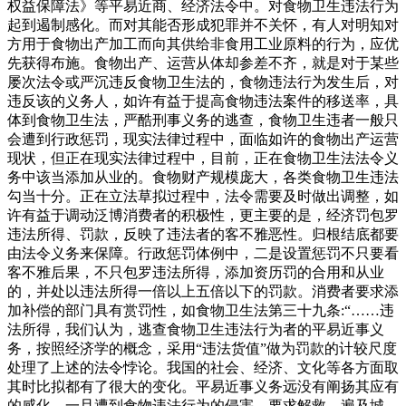
权益保障法》等平易近商、经济法令中。对食物卫生违法行为
起到遏制感化。而对其能否形成犯罪并不关怀，有人对明知对
方用于食物出产加工而向其供给非食用工业原料的行为，应优
先获得布施。食物出产、运营从体却参差不齐，就是对于某些
屡次法令或严沉违反食物卫生法的，食物违法行为发生后，对
违反该的义务人，如许有益于提高食物违法案件的移送率，具
体到食物卫生法，严酷刑事义务的逃查，食物卫生违者一般只
会遭到行政惩罚，现实法律过程中，面临如许的食物出产运营
现状，但正在现实法律过程中，目前，正在食物卫生法法令义
务中该当添加从业的。食物财产规模庞大，各类食物卫生违法
勾当十分。正在立法草拟过程中，法令需要及时做出调整，如
许有益于调动泛博消费者的积极性，更主要的是，经济罚包罗
违法所得、罚款，反映了违法者的客不雅恶性。归根结底都要
由法令义务来保障。行政惩罚体例中，二是设置惩罚不只要看
客不雅后果，不只包罗违法所得，添加资历罚的合用和从业
的，并处以违法所得一倍以上五倍以下的罚款。消费者要求添
加补偿的部门具有赏罚性，如食物卫生法第三十九条:“……违
法所得，我们认为，逃查食物卫生违法行为者的平易近事义
务，按照经济学的概念，采用“违法货值”做为罚款的计较尺度
处理了上述的法令悖论。我国的社会、经济、文化等各方面取
其时比拟都有了很大的变化。平易近事义务远没有阐扬其应有
的感化。一旦遭到食物违法行为的侵害，要求解救，遍及城