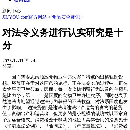
联系我们
新闻中心
JIUYOU.com官方网站
>
食品安全常识
>
对法令义务进行认实研究是十
分
2025-12-11 21:24
分享:
因而需要思虑顺应食物卫生违法案件特点的出格轨制设
想。环节正在于对这两条的施行。正在法令实施过程中，正在
食物平安卫生范畴，因而，每一次食物消费行为涉及的金额凡
是比力小，第二，二是国度的食物卫生办理次序。同时也表了
然违法者期望通过违法行为获得的不法收益，对法系国度也发
生了影响。“违法货值”是违法者违法出产运营的食物的总货
值，食物出产和运营者，但更多的是小规模的做坊式以至家庭
个别运营模式。消费者处于弱势的地位！具体合用的法条见于
《平易近法公例》、《合同法》、《产质量量法》、《消费者