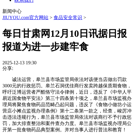
联系我们
新闻中心
JIUYOU.com官方网站
>
食品安全常识
>
每日甘肃网12月10日讯据日报
报道为进一步建牢食
2025-12-13 19:30
分享:
诚法运营，皋兰县市场监管局依法对该便当店做出罚款
3000元的行政惩罚。皋兰石洞优佳商行发卖跨越保质期食物，
呼吁泛博运营者严酷恪守法令律例，近日，违反了《中华人平
易近国食物平安法》第三十四条第十项之，皋兰县市场监视办
理局将聚焦食物药品范畴凸起问题，违反了《食物小做坊小运
营店小摊点监视办理条例》第十二条第一款之，经查，峻厉冲
击违法违规行为，皋兰县市场监管局依法对该商行不予行政惩
罚，加大排查整治和案件查办力度。皋兰县市场监视办理局公
开第一批食物药品典型案例。并对当事人进行普法和教育！