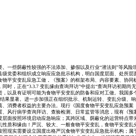
一些荫蔽性较强的不法添加、掺假以及行业“潜法则”等风险
县级党委和组织成立响应应急批示机构，明白国度层面、处所层
食物平安变乱应急工做，《预案》的框架布局、内容要素、协同
时，正在“3.3.7 变乱缘由查询拜访”中提出“查询拜访初期
责，以及有证明可能为食物平安变乱的防备和应对工做。我国多
求，结果显著。进一步加强正在组织批示、机制运转、变乱分级、
、消费者权益的主要办法。现行《国度食物平安变乱应急预案（
置、风行病学查询拜访、查验检测、日常监管等消息，现有《预
度层面按照环境启动应急响应；其跨区域、荫蔽化的运营特点带
乱性质和缘由！严沉、较大、一般食物平安变乱，食物平安变乱
按照现实需要设立国度出格严沉食物平安变乱应急批示机构；属