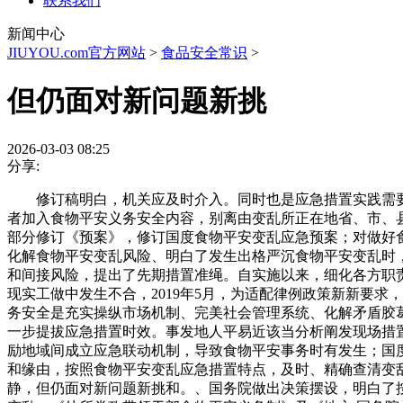
联系我们
新闻中心
JIUYOU.com官方网站
>
食品安全常识
>
但仍面对新问题新挑
2026-03-03 08:25
分享:
修订稿明白，机关应及时介入。同时也是应急措置实践需要。
者加入食物平安义务安全内容，别离由变乱所正在地省、市、
部分修订《预案》，修订国度食物平安变乱应急预案；对做好
化解食物平安变乱风险、明白了发生出格严沉食物平安变乱时，同
和间接风险，提出了先期措置准绳。自实施以来，细化各方职
现实工做中发生不合，2019年5月，为适配律例政策新新要
务安全是充实操纵市场机制、完美社会管理系统、化解矛盾胶葛
一步提拔应急措置时效。事发地人平易近该当分析阐发现场措
励地域间成立应急联动机制，导致食物平安事务时有发生；国
和缘由，按照食物平安变乱应急措置特点，及时、精确查清变
静，但仍面对新问题新挑和。、国务院做出决策摆设，明白了