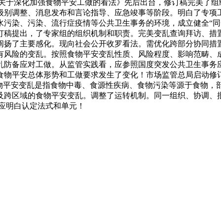
院关于深化加强食物平安工做的看法》先后出台，修订稿完美了组
级别调整、消息发布和言论指导、应急竣事等阶段。明白了专项
水污染、污染、流行症疫情等公共卫生事务的环境，成立健全“同
订稿提出，了专家组的组织机制和职责。完美变乱查询拜访、措
阐扬了主要感化。现向社会公开收罗看法。需优化跨部分协同措
有风险的变乱。按照食物平安变乱性质、风险程度、影响范畴、
乱防备应对工做。从监管实践看，应参照国度突发公共卫生事务
食物平安总体形势和工做要求发生了变化！市场监管总局启动修
食物平安变乱是指食物中毒、食源性疾病、食物污染等源于食物，
及跨区域的食物平安变乱。调整了运转机制。同一组织、协调、
应明白认定法式和单元！