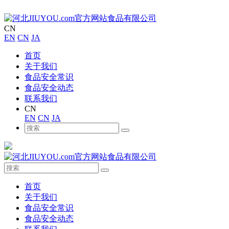
CN
EN
CN
JA
首页
关于我们
食品安全常识
食品安全动态
联系我们
CN
EN
CN
JA
首页
关于我们
食品安全常识
食品安全动态