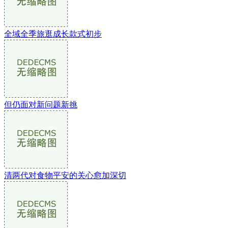
全域全季旅逛成长款式初步
但仍面对新问题新挑
清两代对食物平安的关心愈加深切