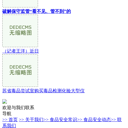
破解保守监管“看不见、管不到”的
（记者王洋）近日
苏省毒品尝试室购买毒品检测化验大型仪
欢迎与我们联系
导航
>> 首页
>> 关于我们
>> 食品安全常识
>> 食品安全动态
>> 联
系我们