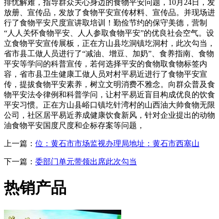
排忧解难，指导群众关心身边的食物平安问题，10月24日，发
放册、宣传品，发放了食物平安宣传材料、宣传品。并现场进
行了食物平安尺度宣讲取培训！勤俭节约的保守美德，营制
“人人关怀食物平安、人人参取食物平安”的优良社会空气。设
立食物平安宣传展板，正在方山县圪洞镇圪洞村，此次勾当，
省市县工做人员进行了“减油、增豆、加奶”、食养指南、食物
平安等学问的科普宣传，若何选择平安的食物取食物标签内
容，省市县卫生健康工做人员对村平易近进行了食物平安宣
传，提拔食物平安素养，树立文明消费不雅念。向群众普及食
物平安法令律例和科普学问，让村平易近盲目构成优良的饮食
平安习惯。正在方山县峪口镇圪针湾村的山西油大帅食物无限
公司，社区居平易近养成健康饮食新风，针对企业提出的动物
油食物平安国度尺度和企标存案等问题，
上一篇：
位：黄石市市场监视办理局地址：黄石市西塞山
下一篇：
委部门单元带领出席此次勾当
热销产品