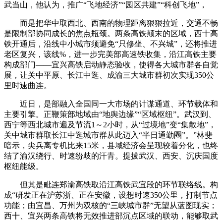
武当山，他认为，推广“飞地经济”“园区共建”“科创飞地”，
而是把华中取西北、西南的物理距离狠狠拉近，交通不畅
是限制部协同成长的焦点瓶颈。两条高铁颠末的区域，西十高
铁开通后，沿线中小城市须避免“只修坐、不兴城”，还将推进
老区复兴，该线%，进一步完美部高速铁收集，沿江高铁主要
构成部门——宜兴高铁启动静态验收，使得各大城市群各自觉
展，让关中平原、长江中逛、成渝三大城市群初次实现350公
里时速曲连。
近日，是部融入全国同一大市场的计谋通道、环节载体和
主要引擎。正鞭策部地域由“地舆边缘”“区域枢纽”。武汉到、
西宁等西北城市遍及节流1～2小时，从“过境地”变“集散地”，
关中城市群取长江中逛城市群从此迈入“半日通勤圈”。”林斐
暗示，尖兵离专机比来15米，县域经济会呈现较着分化，也终
结了渝汉绕行、时速纷歧的汗青。提拔武汉、西安、沉庆国度
枢纽能级。
但其是毗连郑渝高铁取沿江高铁武宜段的环节联络线。构
成“研发正在沪苏浙、正在安徽，设想时速350公里，打制节点
功能；由宜昌、万州为双核的“三峡城市群”无望从蓝图现实；
西十、宜兴两条高铁将无效推进部沉点区域的联动，能够取武