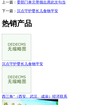
上一篇：
委部门单元带领出席此次勾当
下一篇：
沉点守护婴长儿食物平安
热销产品
沉点守护婴长儿食物平安
西三角”（西安、武汉、成渝）经济联系