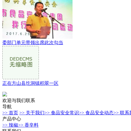
委部门单元带领出席此次勾当
正在方山县圪洞镇积翠一区
欢迎与我们联系
导航
>> 首页
>> 关于我们
>> 食品安全常识
>> 食品安全动态
>> 联
产品中心
>> 辣椒
>> 香辛料